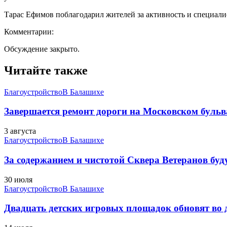
Тарас Ефимов поблагодарил жителей за активность и специали
Комментарии:
Обсуждение закрыто.
Читайте также
Благоустройство
В Балашихе
Завершается ремонт дороги на Московском бульв
3 августа
Благоустройство
В Балашихе
За содержанием и чистотой Сквера Ветеранов буду
30 июля
Благоустройство
В Балашихе
Двадцать детских игровых площадок обновят во 