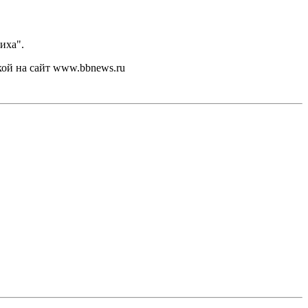
иха".
кой на сайт www.bbnews.ru