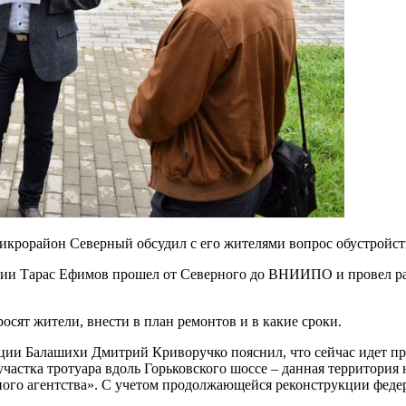
микрорайон Северный обсудил с его жителями вопрос обустройс
ции Тарас Ефимов прошел от Северного до ВНИИПО и провел ра
осят жители, внести в план ремонтов и в какие сроки.
ции Балашихи Дмитрий Криворучко пояснил, что сейчас идет пр
 участка тротуара вдоль Горьковского шоссе – данная территор
го агентства». С учетом продолжающейся реконструкции федер