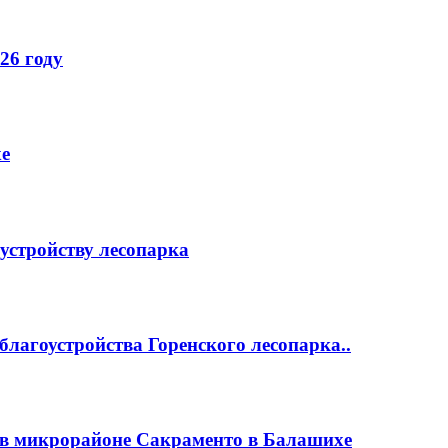
26 году
е
устройству лесопарка
лагоустройства Горенского лесопарка..
 в микрорайоне Сакраменто в Балашихе