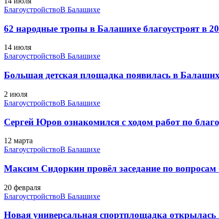
14 июля
Благоустройство
В Балашихе
62 народные тропы в Балашихе благоустроят в 20
14 июля
Благоустройство
В Балашихе
Большая детская площадка появилась в Балаших
2 июля
Благоустройство
В Балашихе
Сергей Юров ознакомился с ходом работ по благо
12 марта
Благоустройство
В Балашихе
Максим Сидоркин провёл заседание по вопросам б
20 февраля
Благоустройство
В Балашихе
Новая универсальная спортплощадка открылась