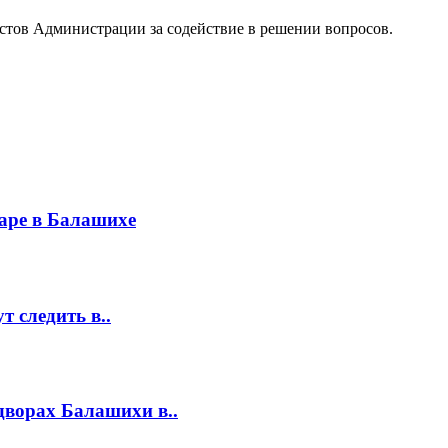
стов Администрации за содействие в решении вопросов.
аре в Балашихе
т следить в..
дворах Балашихи в..