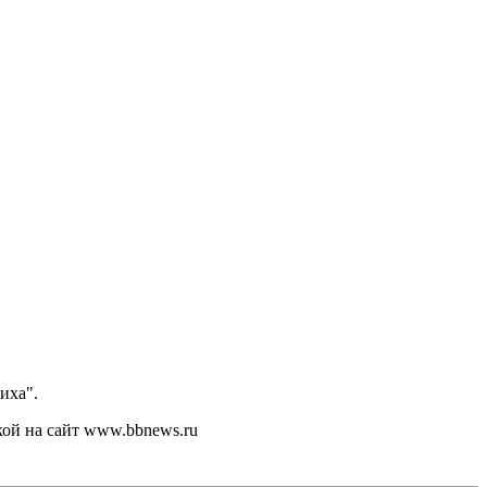
иха".
кой на сайт www.bbnews.ru