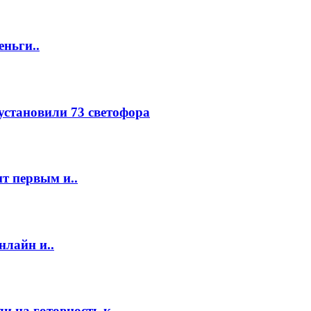
еньги..
 установили 73 светофора
т первым и..
нлайн и..
 на готовность к..