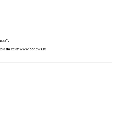
иха".
кой на сайт www.bbnews.ru