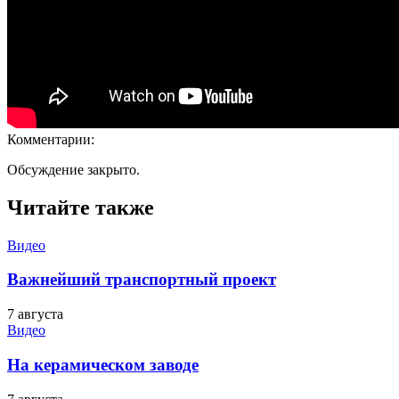
Комментарии:
Обсуждение закрыто.
Читайте также
Видео
Важнейший транспортный проект
7 августа
Видео
На керамическом заводе