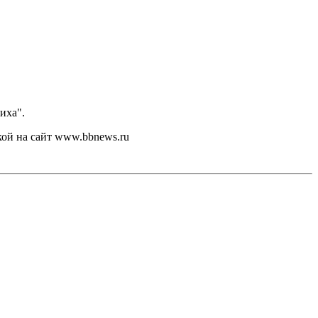
иха".
кой на сайт www.bbnews.ru