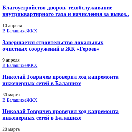
Благоустройство дворов, техобслуживание
внутриквартирного газа и начисления за вывоз..
10 апреля
В Балашихе
ЖКХ
Завершается строительство локальных
очистных сооружений в ЖК «Героев»
9 апреля
В Балашихе
ЖКХ
Николай Говричев проверил ход капремонта
инженерных сетей в Балашихе
30 марта
В Балашихе
ЖКХ
Николай Говричев проверил ход капремонта
инженерных сетей в Балашихе
20 марта