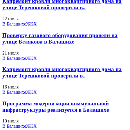
Капремонт кровли многоквартирного дома на
улице Терешковой проверили в..
22 июля
В Балашихе
ЖКХ
Проверку газового оборудования провели на
улице Белякова в Балашихе
21 июля
В Балашихе
ЖКХ
Капремонт кровли многоквартирного дома на
улице Терешковой проверили в..
16 июля
В Балашихе
ЖКХ
Программа модернизации коммунальной
инфраструктуры реализуется в Балашихе
10 июля
В Балашихе
ЖКХ