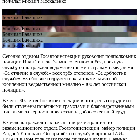
пожелал Михаил Москаленко.
Большая Балашиха
Большая Балашиха
Большая Балашиха
Большая Балашиха
Большая Балашиха
Большая Балашиха
Большая Балашиха
Сегодня отделом Госавтоинспекции руководит подполковник
полиции Иван Теплов. За многолетнюю и безупречную
службу он награждён ведомственными наградами: медалями
«За отличие в службе» всех трёх степеней, «За доблесть в
службе», «За боевое содружество», а также памятной
юбилейной ведомственной медалью «300 лет российской
полиции».
В честь 90-летия Госавтоинспекции в этот день сотрудники
были отмечены почётными грамотами и благодарственными
письмами за верность профессии и добросовестный труд.
В числе награждённых начальник регистрационно-
экзаменационного отдела Госавтоинспекции, майор полиции
Андрей Епишкин. Он пришёл на службу в органы ГАИ-
ГИБДД в 1994 году сразу после службы в армии. Начинал