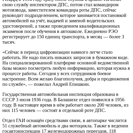
свою службу инспектором ДПС, потом стал командиром
мотовзвода, заместителем командира роты ДПС, сейчас
руководит подразделением, которое занимается постановкой
автомобилей на учёт, выдачей и заменой водительских
удостоверений, а также проведением квалификационных
экзаменов после обучения в автошколе. Ежедневно РЭО
регистрирует до 150 единиц транспорта, в месяц — более 3
тысяч.
«Сейчас в период цифровизации намного легче стало
работать. Не надо писать никаких запросов в бумажном виде.
На специализированной платформе основной ведомственной
базы можно посмотреть любую информацию, которая нужна в
процессе работы. Сегодня у всех сотрудников боевое
настроение. Всем желаю благополучия, добра и продвижения
по службе», — пожелал Андрей Епишкин.
Государственная автомобильная инспекция образована в
СССР 3 июля 1936 года. В Балашихе отдел появился в 1956
году. В настоящее время в нём работает около 200 человек, из
них 115 человек — состоят в отдельной роте ДПС.
Отдел ГАИ оснащён средствами связи, в автопарке числится
51 служебный автомобиль и два мотоцикла. Также в ведении
госавтоинспекции 17 железнодорожных переездов, 118