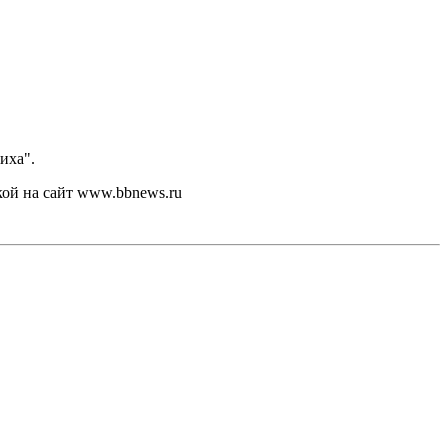
иха".
кой на сайт www.bbnews.ru