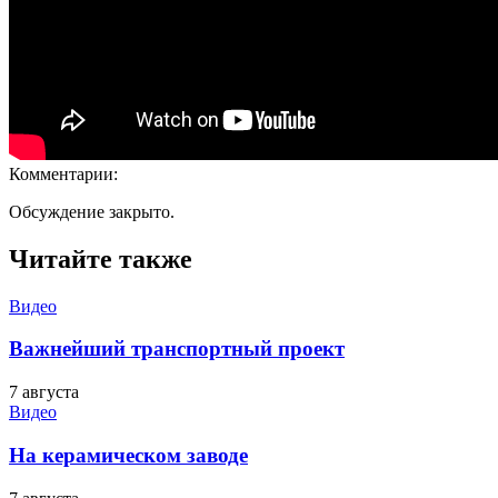
Комментарии:
Обсуждение закрыто.
Читайте также
Видео
Важнейший транспортный проект
7 августа
Видео
На керамическом заводе