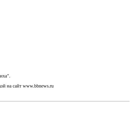
иха".
кой на сайт www.bbnews.ru