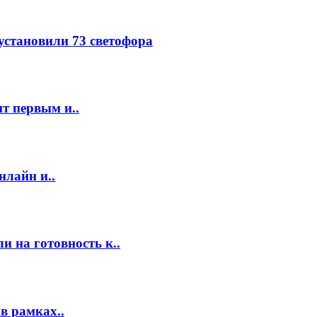
 установили 73 светофора
т первым и..
нлайн и..
 на готовность к..
в рамках..