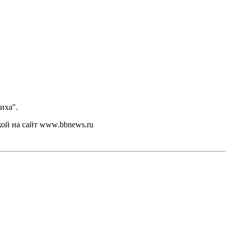
иха".
кой на сайт www.bbnews.ru