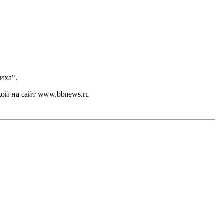
иха".
кой на сайт www.bbnews.ru