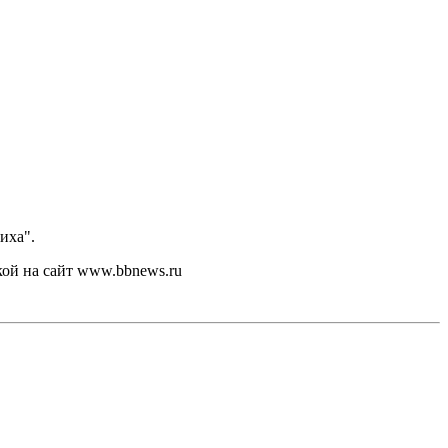
иха".
кой на сайт www.bbnews.ru