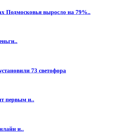
ах Подмосковья выросло на 79%..
еньги..
 установили 73 светофора
т первым и..
нлайн и..