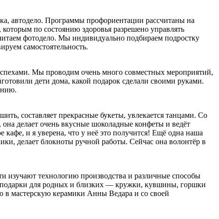
ика, автодело. Программы профориентации рассчитаны на
, которым по состоянию здоровья разрешено управлять
считаем фотодело. Мы индивидуально подбираем подростку
вируем самостоятельность.
и успехами. Мы проводим очень много совместных мероприятий,
иготовили дети дома, какой подарок сделали своими руками.
ению.
шить, составляет прекрасные букеты, увлекается танцами. Со
, она делает очень вкусные шоколадные конфеты и ведёт
кафе, и я уверена, что у неё это получится! Ещё одна наша
ики, делает блокноты ручной работы. Сейчас она волонтёр в
ти изучают технологию производства и различные способы
т подарки для родных и близких — кружки, кувшины, горшки
ю в мастерскую керамики Анны Ведара и со своей