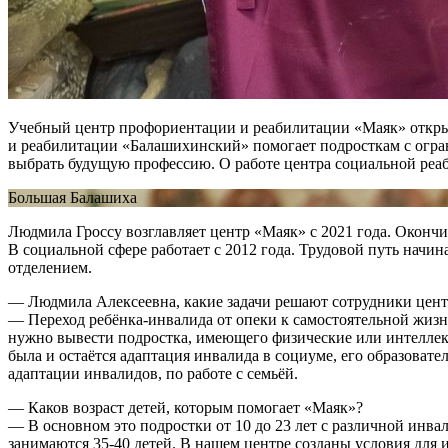
Учебный центр профориентации и реабилитации «Маяк» открыл
и реабилитации «Балашихинский» помогает подросткам с огран
выбрать будущую профессию. О работе центра социальной реа
Большая Балашиха
Людмила Гроссу возглавляет центр «Маяк» с 2021 года. Оконч
В социальной сфере работает с 2012 года. Трудовой путь нач
отделением.
— Людмила Алексеевна, какие задачи решают сотрудники цен
— Переход ребёнка-инвалида от опеки к самостоятельной жизни
нужно вывести подростка, имеющего физические или интеллект
была и остаётся адаптация инвалида в социуме, его образова
адаптации инвалидов, по работе с семьёй.
— Каков возраст детей, которым помогает «Маяк»?
— В основном это подростки от 10 до 23 лет с различной ин
занимаются 35-40 детей. В нашем центре созданы условия для