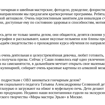
гончарная и швейная мастерские, фотодело, рукоделие, флорист
е направлениям мы предлагаем краткосрочные программы. Ребята
ьной автошколе. Очень перспективным занятием для инвалидов 
ии, доступные ему по состоянию здоровья и способностям, моти
есь дети не только заняты делом, они общаются, делятся своим
тографии и рассказывают, какие вкусные пельмени или блины пр
даём свидетельство о прохождении курса обучения по направл
чень деятельная и целеустремлённая девочка, любит готовить, 
а получала призы. Сейчас у Саши появилось ещё одно увлечение
а самозанятости, в дальнейшем мечтает открыть свое маленькое 
кулинарией, собирает очень красивые картины из алмазной моза
о подросткам с ОВЗ заниматься гончарным делом?
вом социального педагога Татьяны Александровны Селяниной де
т глазурью и загружают на обжиг в муфельную печь. Дети делаю
рную продукцию. Недавно наши воспитанники ездили на экскурси
ского творчества «Миры мастера Эрьзи» в Москве.