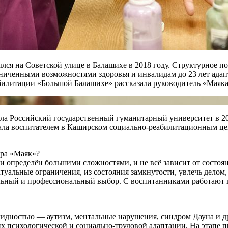
ся на Советской улице в Балашихе в 2018 году. Структурное п
иченными возможностями здоровья и инвалидам до 23 лет адапт
билитации «Большой Балашихе» рассказала руководитель «Маяка
ила Российский государственный гуманитарный университет в 20
инала воспитателем в Каширском социально-реабилитационным це
тра «Маяк»?
 определён большими сложностями, и не всё зависит от состоян
уальные ограничения, из состояния замкнутости, увлечь делом,
тельный и профессиональный выбор. С воспитанниками работают 
валидностью — аутизм, ментальные нарушения, синдром Дауна и
 их психологической и социально-трудовой адаптации. На этапе