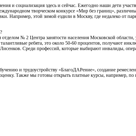
ения и социализация здесь и сейчас. Ежегодно наши дети участ
ждународном творческом конкурсе «Мир без границ», различны
вки. Например, этой зимой ездили в Москву, где недалеко от п
?
отделом № 2 Центра занятости населения Московской области, 
талантливые ребята, это около 50-60 процентов, получают инкл
сенков. Среди профессий, которые выбирают инвалиды, операто
бучению и трудоустройству «БлагоДАРение», создание ремесле
оценку. Также мы готовы открыть платные курсы, например, по