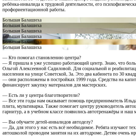
ребёнка-инвалида к трудовой деятельности, его психофизическ
профориентационной работы.
Большая Балашиха
Большая Балашиха
Большая Балашиха
Большая Балашиха
Большая Балашиха
Большая Балашиха
— Кто помогал становлению центра?
— Я пришла в уже успешно работающий центр. Знаю, что боль
Ольгой Алексеевной Садиловой. Для социальной и реабилитац
населения на улице Советской, 3а. Это два кабинета по 30 кв
— они расположены в постройках 1999 года. Средства на капи
финансирует закупку материалов для мастерских.
— Есть ли у центра благотворители?
— Все эти годы нам оказывает помощь предприниматель Ильда
плита, мультиварка. Также помогает центру руководитель авт
гарнитур, а в учебном классе появились автотренажёры и наш
— Вы обучаете детей-инвалидов автоделу?
— Да, для этого у нас есть всё необходимое. Ребята изучают 
автошколой проводим занятия на их автодроме. Детям очень нр