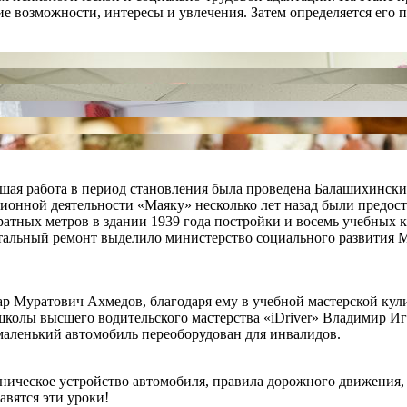
ие возможности, интересы и увлечения. Затем определяется его
шая работа в период становления была проведена Балашихинск
ионной деятельности «Маяку» несколько лет назад были предос
адратных метров в здании 1939 года постройки и восемь учебных
тальный ремонт выделило министерство социального развития М
р Муратович Ахмедов, благодаря ему в учебной мастерской кул
ошколы высшего водительского мастерства «iDriver» Владимир И
 маленький автомобиль переоборудован для инвалидов.
техническое устройство автомобиля, правила дорожного движени
авятся эти уроки!