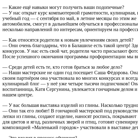
— Какие ещё навыки могут получить ваши подопечные?
— У нас открыт курс компьютерной грамотности, кулинарная, 
учебный год — с сентября по май, в летние месяцы по этим ж
автомобилем, смогут в дальнейшем обучаться в профессионал
несколько направлений по интересам, ориентируем на професс
— Как относятся родители к новым увлечениям своих детей?
— Они очень благодарны, что в Балашихе есть такой центр! Зд
конкурсов. У нас есть свой чат, родители часто присылают фо
После успешного окончания программы профориентации мы вы
— Среди детей есть те, кто готов браться за любое дело?
— Наши мастерские не один год посещает Саша Фёдорова. Она о
своим партнёром она участвовала во многих конкурсах и всегд
кулинарный блог — у неё уже четыре тысячи подписчиков! Она н
воспитанница, Катя Сергунина, увлекается гончарным делом и 
нашем центре.
— У вас большая выставка изделий из глины. Насколько трудн
— Они так его любят! В гончарной мастерской под руководст
лепки из глины, создают изделие, наносят роспись, покрываю
для цветов и ягод, различных зверей и птиц, готовят сувени
композицией «Маленький городок» участвовали в выставке дет
— Это входит в процесс обучения?