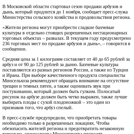
В Московской области стартовал сезон продажи арбузов и
дынь, который продлится до 1 ноября, сообщает пресс-служа
Министерства сельского хозяйства и продовольствия региона.
«Жители региона могут приобрести сладкие бахчевые
культуры в отдельно стоящих разрешенных нестационарных
торговых объектах – развалах. В текущем году предусмотрено
236 торговых мест по продаже арбузов и дынь», – говорится в
сообщении.
Средняя цена за 1 килограмм составляет от 40 до 65 рублей за
арбуз и от 90 до 125 рублей за дыню. Бахчевые культуры
поставляются из разных регионов России, а также из Турции
и Ирана. При выборе качественного продукта специалисты
Минсельхоза рекомендуют обращать внимание на отсутствие
трещин и темных пятен, а также оценивать звук при
постукивании, который должен быть гулким. Полосатый
рисунок на арбузе должен быть четко выражен, также лучше
выбирать плоды с сухой плодоножкой – это один из
признаков того, что арбуз спелый.
В пресс-службе предупредили, что приобретать товары
необходимо только в разрешенных локациях. Чтобы
обезопасить жителей региона и предотвратить незаконную
торговлю, специалисты Министерства проводят