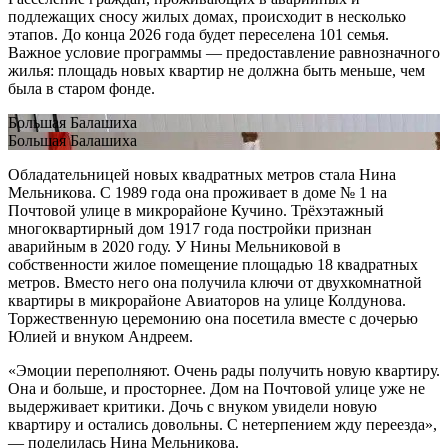
подлежащих сносу жилых домах, происходит в несколько
этапов. До конца 2026 года будет переселена 101 семья.
Важное условие программы — предоставление равнозначного
жилья: площадь новых квартир не должна быть меньше, чем
была в старом фонде.
Большая Балашиха
Большая Балашиха
Обладательницей новых квадратных метров стала Нина
Мельникова. С 1989 года она проживает в доме № 1 на
Почтовой улице в микрорайоне Кучино. Трёхэтажный
многоквартирный дом 1917 года постройки признан
аварийным в 2020 году. У Нины Мельниковой в
собственности жилое помещение площадью 18 квадратных
метров. Вместо него она получила ключи от двухкомнатной
квартиры в микрорайоне Авиаторов на улице Колдунова.
Торжественную церемонию она посетила вместе с дочерью
Юлией и внуком Андреем.
«Эмоции переполняют. Очень рады получить новую квартиру.
Она и больше, и просторнее. Дом на Почтовой улице уже не
выдерживает критики. Дочь с внуком увидели новую
квартиру и остались довольны. С нетерпением жду переезда»,
— поделилась Нина Мельникова.