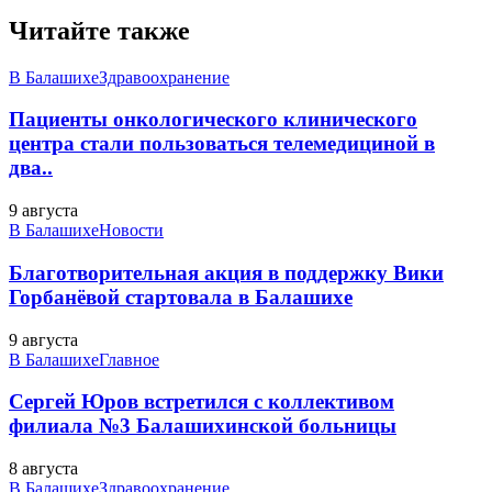
Читайте также
В Балашихе
Здравоохранение
Пациенты онкологического клинического
центра стали пользоваться телемедициной в
два..
9 августа
В Балашихе
Новости
Благотворительная акция в поддержку Вики
Горбанёвой стартовала в Балашихе
9 августа
В Балашихе
Главное
Сергей Юров встретился с коллективом
филиала №3 Балашихинской больницы
8 августа
В Балашихе
Здравоохранение