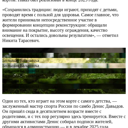
«Сохранились традиции: люди играют, приходят с детьми,
проводят время с пользой для здоровья. Самое главное, что
жители принимали непосредственное участие в
формировании концепции реконструкции: обращали
внимание на покрытие, высоту ограждения, качество
освещения. И остались довольны результатом», — отметил
Никита Тарасевич.
Большая Балашиха
Большая Балашиха
Большая Балашиха
Большая Балашиха
Большая Балашиха
Большая Балашиха
Большая Балашиха
Большая Балашиха
Большая Балашиха
Один из тех, кто играет на этом корте с самого детства, —
заслуженный мастер спорта России по самбо Денис Давыдов.
Он пришёл сюда в десятилетнем возрасте вместе с
родителями, и с тех пор регулярно здесь тренируется. Вместе с
другими активистами Денис собирал подписи жителей,
обращался в администрацию — и в декабре 2025 года