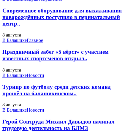
Современное оборудование для выхаживания
новорождённых поступило в перинатальный
центр..
8 августа
В Балашихе
Главное
Праздничный забег «5 вёрст» с участием
известных спортсменов открыл..
8 августа
В Балашихе
Новости
Турнир по футболу среди детских команд
прошёл на балашихинском..
8 августа
В Балашихе
Новости
Герой Соцтруда Михаил Давыдов начинал
трудовую деятельность на БЛМЗ