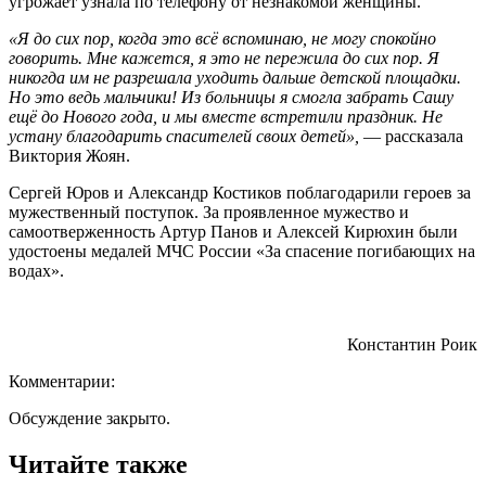
угрожает узнала по телефону от незнакомой женщины.
«Я до сих пор, когда это всё вспоминаю, не могу спокойно
говорить. Мне кажется, я это не пережила до сих пор. Я
никогда им не разрешала уходить дальше детской площадки.
Но это ведь мальчики! Из больницы я смогла забрать Сашу
ещё до Нового года, и мы вместе встретили праздник. Не
устану благодарить спасителей своих детей»,
— рассказала
Виктория Жоян.
Сергей Юров и Александр Костиков поблагодарили героев за
мужественный поступок. За проявленное мужество и
самоотверженность Артур Панов и Алексей Кирюхин были
удостоены медалей МЧС России «За спасение погибающих на
водах».
Константин Роик
Комментарии:
Обсуждение закрыто.
Читайте также