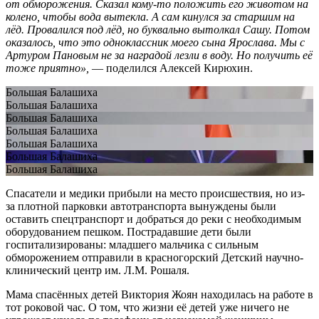
от обморожения. Сказал кому-то положить его животом на
колено, чтобы вода вытекла. А сам кинулся за старшим на
лёд. Провалился под лёд, но буквально вытолкал Сашу. Потом
оказалось, что это одноклассник моего сына Ярослава. Мы с
Артуром Пановым не за наградой лезли в воду. Но получить её
тоже приятно»,
— поделился Алексей Кирюхин.
Большая Балашиха
Большая Балашиха
Большая Балашиха
Большая Балашиха
Большая Балашиха
Большая Балашиха
Большая Балашиха
Спасатели и медики прибыли на место происшествия, но из-
за плотной парковки автотранспорта вынуждены были
оставить спецтранспорт и добраться до реки с необходимым
оборудованием пешком. Пострадавшие дети были
госпитализированы: младшего мальчика с сильным
обморожением отправили в красногорский Детский научно-
клинический центр им. Л.М. Рошаля.
Мама спасённых детей Виктория Жоян находилась на работе в
тот роковой час. О том, что жизни её детей уже ничего не