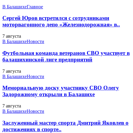
В Балашихе
Главное
Сергей Юров встретился с сотрудниками
моторвагонного депо «Железнодорожная» в..
7 августа
В Балашихе
Новости
Футбольная команда ветеранов СВО участвует в
балашихинской лиге предприятий
7 августа
В Балашихе
Новости
Мемориальную доску участнику СВО Олегу
Задорожному открыли в Балашихе
7 августа
В Балашихе
Новости
Заслуженный мастер спорта Дмитрий Яковлев о
достижениях в спорте..