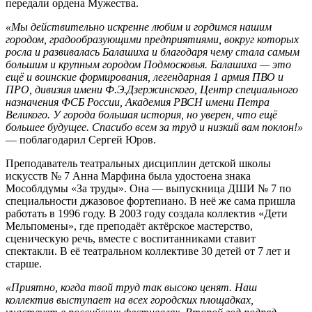
передали ордена Мужества.
«Мы действительно искренне любим и гордимся нашим
городом, градообразующими предприятиями, вокруг которых
росла и развивалась Балашиха и благодаря чему стала самым
большим и крупным городом Подмосковья. Балашиха — это
ещё и воинские формирования, легендарная 1 армия ПВО и
ПРО, дивизия имени Ф.Э.Дзержинского, Центр специального
назначения ФСБ России, Академия РВСН имени Петра
Великого. У города большая история, но уверен, что ещё
большее будущее. Спасибо всем за труд и низкий вам поклон!»
— поблагодарил Сергей Юров.
Преподаватель театральных дисциплин детской школы
искусств № 7 Анна Марфина была удостоена знака
Мособлдумы «За труды». Она — выпускница ДШИ № 7 по
специальности джазовое фортепиано. В неё же сама пришла
работать в 1996 году. В 2003 году создала коллектив «Дети
Мельпомены», где преподаёт актёрское мастерство,
сценическую речь, вместе с воспитанниками ставит
спектакли. В её театральном коллективе 30 детей от 7 лет и
старше.
«Приятно, когда твой труд так высоко ценят. Наш
коллектив выступает на всех городских площадках,