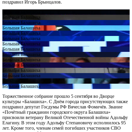
поздравил Игорь Брынцалов.
Большая Балашиха
Большая Балашиха
Большая Балашиха
Большая Балашиха
Большая Балашиха
Большая Балашиха
Большая Балашиха
Большая Балашиха
Большая Балашиха
Большая Балашиха
Большая Балашиха
Большая Балашиха
Большая Балашиха
Большая Балашиха
Большая Балашиха
Торжественное собрание прошло 5 сентября во Дворце
культуры «Балашиха». С Днём города присутствующих также
поздравил депутат Госдумы РФ Вячеслав Фомичёв. Звание
«Почётный гражданин городского округа Балашиха»
присвоили ветерану Великой Отечественной войны Адольфу
Елагину. В этом году Адольфу Степановичу исполнилось 95
лет. Кроме того, членам семей погибших участников СВО