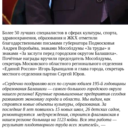
Более 50 лучших специалистов в сферах культуры, спорта,
здравоохранения, образования и ЖКХ отметили
благодарственными письмами губернатора Подмосковья
Андрея Воробьёва, знаками Мособлдумы «За труды» и
знаками «За заслуги перед городским округом Балашиха».
Почëтные награды вручили председатель Мособлдумы,
секретарь Московского областного регионального отделения
«Единой России» Игорь Брынцалов и глава города, секретарь
местного отделения партии Сергей Юров.
«Сердечно поздравляю всех по случаю юбилея 195-й годовщины
образования Балашихи — самого большого городского округа
нашего региона! Крупные промышленные предприятия сегодня
развивают экономику города и области. Мы видим, как
строятся новые объекты культуры, образования. За
последние 8 лет появилось 15 новых школ, 26 детских садов,
ремонтируются
медучреждения, строится флагманская в
нашем регионе больница на 1123 койки. Вся эта работа —
результат плодотворного труда всех жителей»,
—