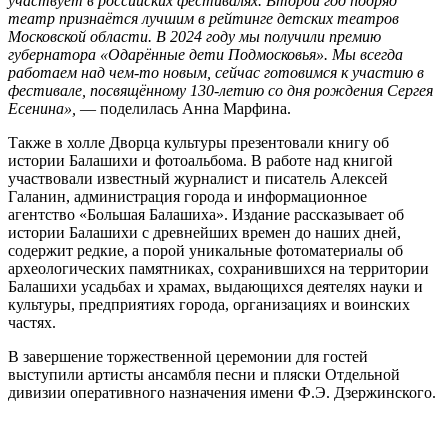
участвует в российских фестивалях. Второй год подряд
театр признаётся лучшим в рейтинге детских театров
Московской области. В 2024 году мы получили премию
губернатора «Одарённые дети Подмосковья». Мы всегда
работаем над чем-то новым, сейчас готовимся к участию в
фестивале, посвящённому 130-летию со дня рождения Сергея
Есенина»,
— поделилась Анна Марфина.
Также в холле Дворца культуры презентовали книгу об
истории Балашихи и фотоальбома. В работе над книгой
участвовали известный журналист и писатель Алексей
Галанин, администрация города и информационное
агентство «Большая Балашиха». Издание рассказывает об
истории Балашихи с древнейших времен до наших дней,
содержит редкие, а порой уникальные фотоматериалы об
археологических памятниках, сохранившихся на территории
Балашихи усадьбах и храмах, выдающихся деятелях науки и
культуры, предприятиях города, организациях и воинских
частях.
В завершение торжественной церемонии для гостей
выступили артисты ансамбля песни и пляски Отдельной
дивизии оперативного назначения имени Ф.Э. Дзержинского.