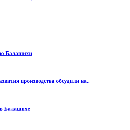
жью Балашихи
звития производства обсудили на..
 в Балашихе