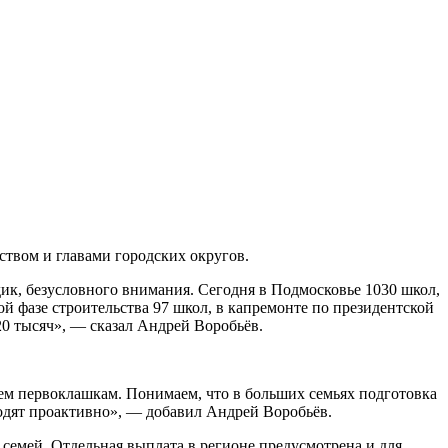
твом и главами городских округов.
дик, безусловного внимания. Сегодня в Подмосковье 1030 школ,
й фазе строительства 97 школ, в капремонте по президентской
0 тысяч», — сказал Андрей Воробьёв.
ляем первоклашкам. Понимаем, что в больших семьях подготовка
ходят проактивно», — добавил Андрей Воробьёв.
 семей. Отдельная выплата в регионе предусмотрена и для