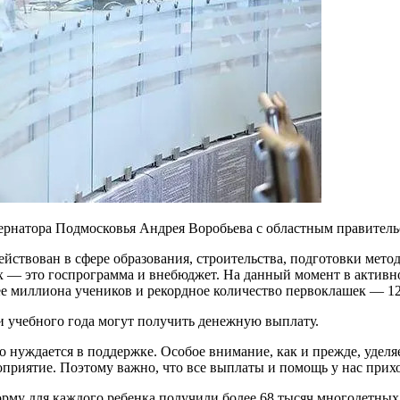
рнатора Подмосковья Андрея Воробьева с областным правительс
действован в сфере образования, строительства, подготовки мето
х — это госпрограмма и внебюджет. На данный момент в активно
ее миллиона учеников и рекордное количество первоклашек — 12
и учебного года могут получить денежную выплату.
то нуждается в поддержке. Особое внимание, как и прежде, уде
роприятие. Поэтому важно, что все выплаты и помощь у нас при
орму для каждого ребенка получили более 68 тысяч многодетных