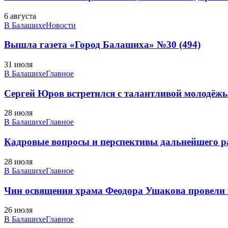
6 августа
В Балашихе
Новости
Вышла газета «Город Балашиха» №30 (494)
31 июля
В Балашихе
Главное
Сергей Юров встретился с талантливой молодё
28 июля
В Балашихе
Главное
Кадровые вопросы и перспективы дальнейшего ра
28 июля
В Балашихе
Главное
Чин освящения храма Феодора Ушакова провели
26 июля
В Балашихе
Главное