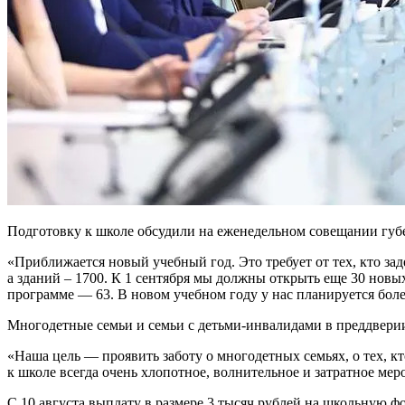
Подготовку к школе обсудили на еженедельном совещании губе
«Приближается новый учебный год. Это требует от тех, кто за
а зданий – 1700. К 1 сентября мы должны открыть еще 30 новы
программе — 63. В новом учебном году у нас планируется бол
Многодетные семьи и семьи с детьми-инвалидами в преддвери
«Наша цель — проявить заботу о многодетных семьях, о тех, к
к школе всегда очень хлопотное, волнительное и затратное ме
С 10 августа выплату в размере 3 тысяч рублей на школьную ф