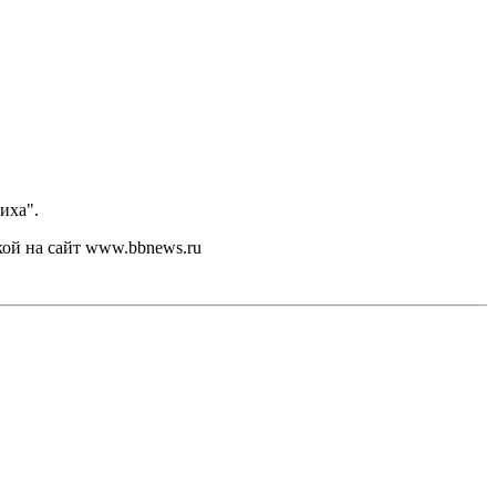
иха".
кой на сайт www.bbnews.ru