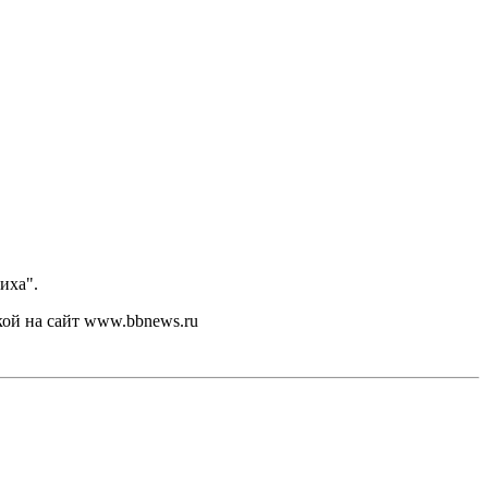
иха".
кой на сайт www.bbnews.ru