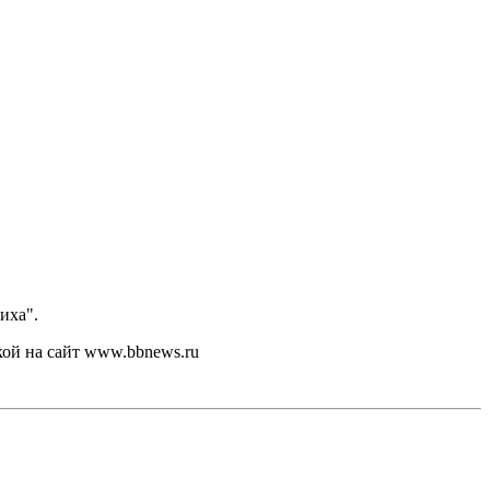
иха".
кой на сайт www.bbnews.ru