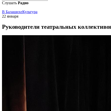
Слушать
Радио
В Балашихе
Культура
22 января
Руководители театральных коллективо