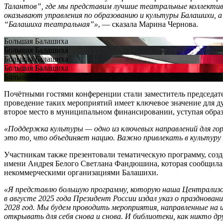
Талантов”, где мы представим лучшие театральные коллективы
оказывают управления по образованию и культуры Балашихи, 
“Балашиха театральная”»
, — сказала Марина Чернова.
Большая Балашиха
Большая Балашиха
Большая Балашиха
Большая Балашиха
Большая Балашиха
Почётными гостями конференции стали заместитель председате
проведение таких мероприятий имеет ключевое значение для д
второе место в муниципальном финансировании, уступая обра
«Поддержка культуры — одно из ключевых направлений для гор
это то, что объединяет нацию. Важно привлекать в культуру 
Участникам также презентовали тематическую программу, соз
имени Андрея Белого Светлана Фандюшина, которая сообщила, 
некоммерческими организациями Балашихи.
«Я представлю большую программу, которую наша Централизо
в августе 2025 года Президент России издал указ о празднов
2028 год. Мы будем проводить мероприятия, направленные на
открывать для себя снова и снова. И библиотеки, как никто 