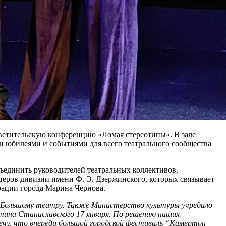
светительскую конференцию «Ломая стереотипы». В зале
и юбилеями и событиями для всего театрального сообщества
ъединить руководителей театральных коллективов,
церов дивизии имени Ф. Э. Дзержинского, которых связывает
рации города Марина Чернова.
т Большому театру. Также Министерство культуры учредило
тина Станиславского 17 января. По решению наших
чу, что впереди большой городской фестиваль “Камертон