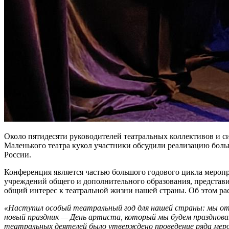
Около пятидесяти руководителей театральных коллективов и с
Маленького театра кукол участники обсудили реализацию бол
России.
Конференция является частью большого годового цикла меропр
учреждений общего и дополнительного образования, представи
общий интерес к театральной жизни нашей страны. Об этом ра
«Наступил особый театральный год для нашей страны: мы от
новый праздник — День артиста, который мы будем празднова
театральных деятелей было утверждено проведение ряда мер