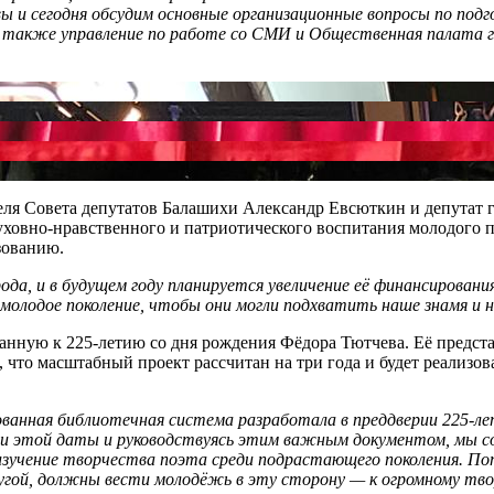
 и сегодня обсудим основные организационные вопросы по подг
а также управление по работе со СМИ и Общественная палата 
ля Совета депутатов Балашихи Александр Евсюткин и депутат г
уховно-нравственного и патриотического воспитания молодого п
зованию.
ода, и в будущем году планируется увеличение её финансирован
молодое поколение, чтобы они могли подхватить наше знамя и н
данную к 225-летию со дня рождения Фёдора Тютчева. Её предс
что масштабный проект рассчитан на три года и будет реализов
ванная библиотечная система разработала в преддверии 225-ле
ании этой даты и руководствуясь этим важным документом, мы с
 изучение творчества поэта среди подрастающего поколения. 
другой, должны вести молодёжь в эту сторону — к огромному тв