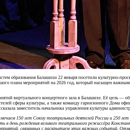
истем образования Балашихи 22 января посетили культурно-про
ьшого плана мероприятий на 2026 год, который насыщен важным
иятий виртуального концертного зала в Балашихе. Её цель — об
телей сферы культуры, а также команду гарнизонного Дома офи
ссказала заместитель начальника управления культуры админист
мечаем 150 лет Союзу театральных деятелей России и 250 ле
ть в день рождения великого театрального режиссёра Констан
оприятий, связанных с раскрытием этих важных событий. Отме