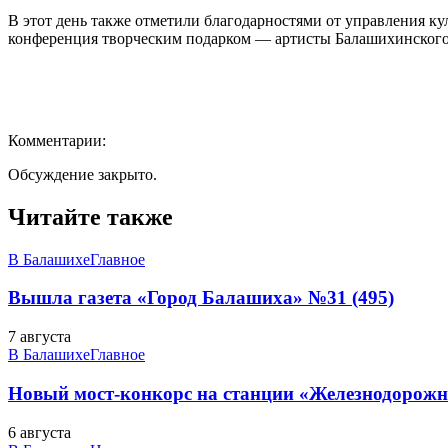
В этот день также отметили благодарностями от управления ку
конференция творческим подарком — артисты Балашихинского т
Комментарии:
Обсуждение закрыто.
Читайте также
В Балашихе
Главное
Вышла газета «Город Балашиха» №31 (495)
7 августа
В Балашихе
Главное
Новый мост-конкорс на станции «Железнодорожн
6 августа