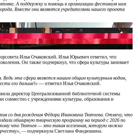
отовке. А поддержку и помощь в организации фестиваля нам
города. Вместе они являются учредителями нашего проекта
орсовета Илья Очаковский. Илья Юрьевич отметил, что
околения. Он также подчеркнул, что сфера культуры занимает
ия. Ведь эта сфера является нашим общим культурным кодом,
ести его дальше!»
— отметил Илья Очаковский.
тавила директор Централизованной библиотечной системы
ан совместно с учреждениями культуры, образования и
тия со дня рождения Фёдора Ивановича Тютчева. Отмечу, что
оздали обширную творческую программу на период с 2026 по
Потому что Тютчев — это такая вселенная, которую можно
орчеству», —
подчеркнула Светлана Фандюшина.