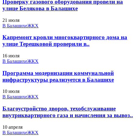
Проверку газового оборудования провели на
улице Белякова в Балашихе
21 июля
В Балашихе
ЖКХ
Капремонт кровли многоквартирного дома на
улице Терешковой проверили в..
16 июля
В Балашихе
ЖКХ
Программа модернизации коммунальной
инфраструктуры реализуется в Балашихе
10 июля
В Балашихе
ЖКХ
Благоустройство дворов, техобслуживание
внутриквартирного газа и начисления за вывоз..
10 апреля
В Балашихе
ЖКХ