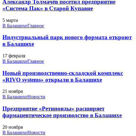
Александр Толмачёв посетил предприятие
«Система Пак» в Старой Купавне
5 марта
В Балашихе
Главное
Индустриальный парк нового формата откроют
в Балашихе
17 февраля
В Балашихе
Главное
Новый производственно-складской комплекс
«RIVO systems» открыли в Балашихе
21 ноября
В Балашихе
Новости
Предприятие «Ретиноиды» расширяет
фармацевтическое производство в Балашихе
20 ноября
В Балашихе
Новости