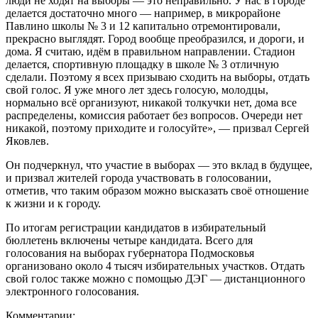
люди не ходят на выборы — это неправильно. У нас в городе
делается достаточно много — например, в микрорайоне
Павлино школы № 3 и 12 капитально отремонтировали,
прекрасно выглядят. Город вообще преобразился, и дороги, и
дома. Я считаю, идём в правильном направлении. Стадион
делается, спортивную площадку в школе № 3 отличную
сделали. Поэтому я всех призываю сходить на выборы, отдать
свой голос. Я уже много лет здесь голосую, молодцы,
нормально всё организуют, никакой толкучки нет, дома все
распределены, комиссия работает без вопросов. Очереди нет
никакой, поэтому приходите и голосуйте», — призвал Сергей
Яковлев.
Он подчеркнул, что участие в выборах — это вклад в будущее,
и призвал жителей города участвовать в голосовании,
отметив, что таким образом можно высказать своё отношение
к жизни и к городу.
По итогам регистрации кандидатов в избирательный
бюллетень включены четыре кандидата. Всего для
голосования на выборах губернатора Подмосковья
организовано около 4 тысяч избирательных участков. Отдать
свой голос также можно с помощью ДЭГ — дистанционного
электронного голосования.
Комментарии: