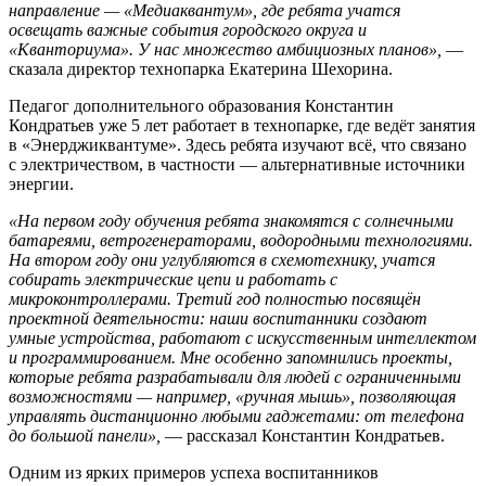
направление — «Медиаквантум», где ребята учатся
освещать важные события городского округа и
«Кванториума». У нас множество амбициозных планов»,
—
сказала директор технопарка Екатерина Шехорина.
Педагог дополнительного образования Константин
Кондратьев уже 5 лет работает в технопарке, где ведёт занятия
в «Энерджиквантуме». Здесь ребята изучают всё, что связано
с электричеством, в частности — альтернативные источники
энергии.
«На первом году обучения ребята знакомятся с солнечными
батареями, ветрогенераторами, водородными технологиями.
На втором году они углубляются в схемотехнику, учатся
собирать электрические цепи и работать с
микроконтроллерами. Третий год полностью посвящён
проектной деятельности: наши воспитанники создают
умные устройства, работают с искусственным интеллектом
и программированием. Мне особенно запомнились проекты,
которые ребята разрабатывали для людей с ограниченными
возможностями — например, «ручная мышь», позволяющая
управлять дистанционно любыми гаджетами: от телефона
до большой панели»,
— рассказал Константин Кондратьев.
Одним из ярких примеров успеха воспитанников