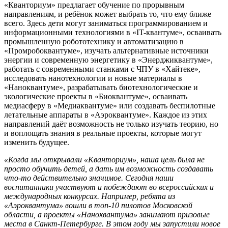
«Кванториум» предлагает обучение по прорывным
направлениям, и ребёнок может выбрать то, что ему ближе
всего. Здесь дети могут заниматься программированием и
информационными технологиями в «IT-квантуме», осваивать
промышленную робототехнику и автоматизацию в
«Промробоквантуме», изучать альтернативные источники
энергии и современную энергетику в «Энерджиквантуме»,
работать с современными станками с ЧПУ в «Хайтеке»,
исследовать нанотехнологии и новые материалы в
«Наноквантуме», разрабатывать биотехнологические и
экологические проекты в «Биоквантуме», осваивать
медиасферу в «Медиаквантуме» или создавать беспилотные
летательные аппараты в «Аэроквантуме». Каждое из этих
направлений даёт возможность не только изучать теорию, но
и воплощать знания в реальные проекты, которые могут
изменить будущее.
«Когда мы открывали «Кванториум», наша цель была не
просто обучить детей, а дать им возможность создавать
что-то действительно значимое. Сегодня наши
воспитанники участвуют и побеждают во всероссийских и
международных конкурсах. Например, ребята из
«Аэроквантума» вошли в топ-10 пилотов Московской
области, а проекты «Наноквантума» занимают призовые
места в Санкт-Петербурге. В этом году мы запустили новое