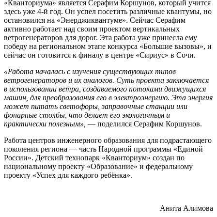
«Кванториума» является Серафим Коршунов, который учится
здесь уже 4-й год. Он успел посетить различные квантумы, но
остановился на «Энерджиквантуме». Сейчас Серафим
активно работает над своим проектом вертикальных
ветрогенераторов для дорог. Эта работа уже принесла ему
победу на региональном этапе конкурса «Большие вызовы», и
сейчас он готовится к финалу в центре «Сириус» в Сочи.
«Работа началась с изучения существующих типов
ветрогенераторов и их аналогов. Суть проекта заключается
в использовании ветра, создаваемого потоками движущихся
машин, для преобразования его в электроэнергию. Эта энергия
может питать светофоры, заправочные станции или
фонарные столбы, что делает его экологичным и
практически полезным»,
— поделился Серафим Коршунов.
Работа центров инженерного образования для подрастающего
поколения региона — часть Народной программы «Единой
России». Детский технопарк «Кванториум» создан по
национальному проекту «Образование» и федеральному
проекту «Успех для каждого ребёнка».
Анита Алимова