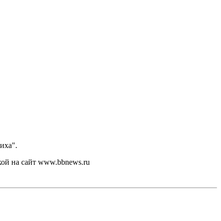
иха".
кой на сайт www.bbnews.ru