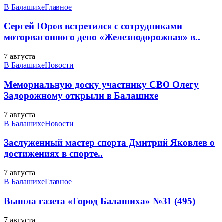
В Балашихе
Главное
Сергей Юров встретился с сотрудниками
моторвагонного депо «Железнодорожная» в..
7 августа
В Балашихе
Новости
Мемориальную доску участнику СВО Олегу
Задорожному открыли в Балашихе
7 августа
В Балашихе
Новости
Заслуженный мастер спорта Дмитрий Яковлев о
достижениях в спорте..
7 августа
В Балашихе
Главное
Вышла газета «Город Балашиха» №31 (495)
7 августа