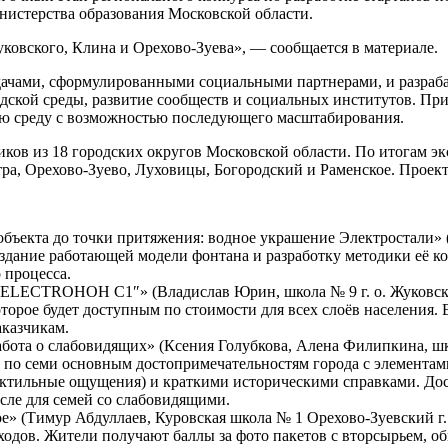
нистерства образования Московской области.
ковского, Клина и Орехово-Зуева», — сообщается в материале.
адачами, сформулированными социальными партнерами, и разра
ской среды, развитие сообществ и социальных институтов. При
ую среду с возможностью последующего масштабирования.
иков из 18 городских округов Московской области. По итогам э
ра, Орехово-Зуево, Луховицы, Богородский и Раменское. Проек
бъекта до точки притяжения: водное украшение Электростали» 
здание работающей модели фонтана и разработку методики её к
 процесса.
ELECTROHOH C1″» (Владислав Юрин, школа № 9 г. о. Жуковский
оторое будет доступным по стоимости для всех слоёв населения.
аказчикам.
бота о слабовидящих» (Ксения Голубкова, Алена Филипкина, шко
а по семи основным достопримечательностям города с элемент
тактильные ощущения) и краткими историческими справками. Дос
сле для семей со слабовидящими.
е» (Тимур Абдуллаев, Куровская школа № 1 Орехово-Зуевский г. 
одов. Жители получают баллы за фото пакетов с вторсырьем, о