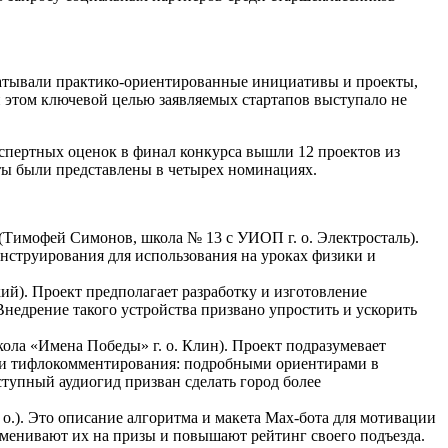
батывали практико-ориентированные инициативы и проекты,
 этом ключевой целью заявляемых стартапов выступало не
кспертных оценок в финал конкурса вышли 12 проектов из
ты были представлены в четырех номинациях.
(Тимофей Симонов, школа № 13 с УИОП г. о. Электросталь).
онструирования для использования на уроках физики и
). Проект предполагает разработку и изготовление
 Внедрение такого устройства призвано упростить и ускорить
ла «Имена Победы» г. о. Клин). Проект подразумевает
ами тифлокомментирования: подробными ориентирами в
тупный аудиогид призван сделать город более
о.). Это описание алгоритма и макета Max-бота для мотивации
бменивают их на призы и повышают рейтинг своего подъезда.