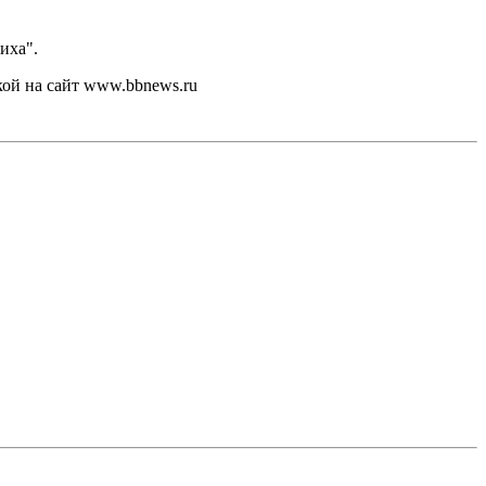
иха".
кой на сайт www.bbnews.ru