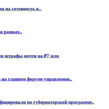
 на готовность к..
в рамках..
и штрафы почти на ₽7 млн
 на главном форуме управдомов..
фицировали по губернаторской программе..