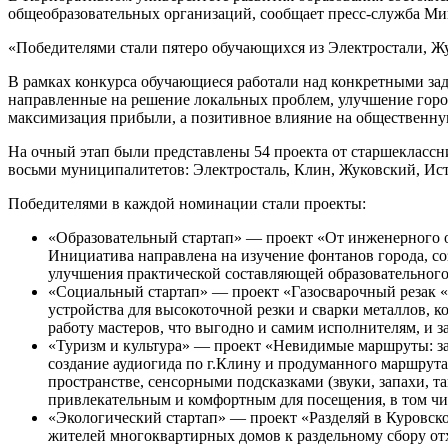
общеобразовательных организаций, сообщает пресс-служба Ми
«Победителями стали пятеро обучающихся из Электростали, Жу
В рамках конкурса обучающиеся работали над конкретными з
направленные на решение локальных проблем, улучшение город
максимизация прибыли, а позитивное влияние на общественн
На очный этап были представлены 54 проекта от старшеклассн
восьми муниципалитетов: Электросталь, Клин, Жуковский, Ист
Победителями в каждой номинации стали проекты:
«Образовательный стартап» — проект «От инженерного о
Инициатива направлена на изучение фонтанов города, со
улучшения практической составляющей образовательного
«Социальный стартап» — проект «Газосварочный резак «
устройства для высокоточной резки и сварки металлов, к
работу мастеров, что выгодно и самим исполнителям, и з
«Туризм и культура» — проект «Невидимые маршруты: за
создание аудиогида по г.Клину и продуманного маршрут
пространстве, сенсорными подсказками (звуки, запахи, 
привлекательным и комфортным для посещения, в том чи
«Экологический стартап» — проект «Разделяй в Куровско
жителей многоквартирных домов к раздельному сбору отх