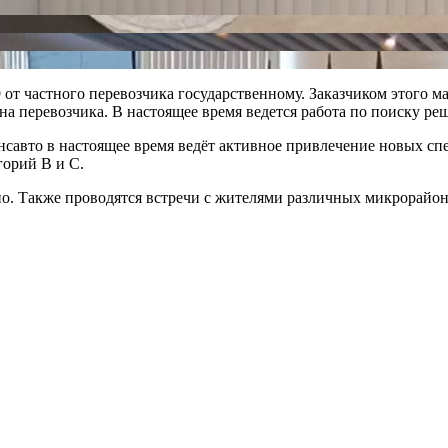
 от частного перевозчика государственному. Заказчиком этого 
на перевозчика. В настоящее время ведется работа по поиску р
савто в настоящее время ведёт активное привлечение новых спец
горий B и C.
но. Также проводятся встречи с жителями различных микрорайо