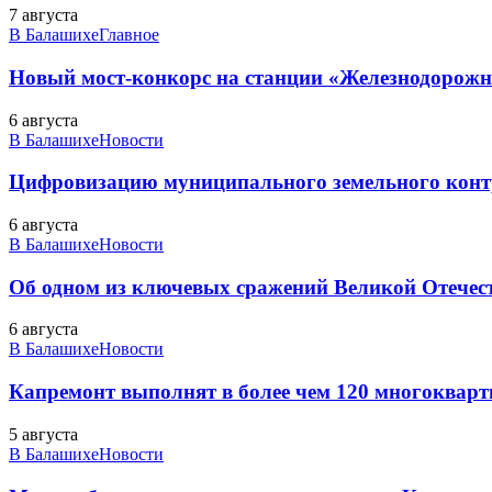
7 августа
В Балашихе
Главное
Новый мост-конкорс на станции «Железнодорожн
6 августа
В Балашихе
Новости
Цифровизацию муниципального земельного конт
6 августа
В Балашихе
Новости
Об одном из ключевых сражений Великой Отечест
6 августа
В Балашихе
Новости
Капремонт выполнят в более чем 120 многоквар
5 августа
В Балашихе
Новости