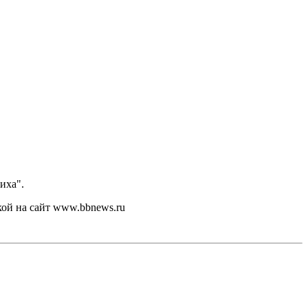
иха".
кой на сайт www.bbnews.ru