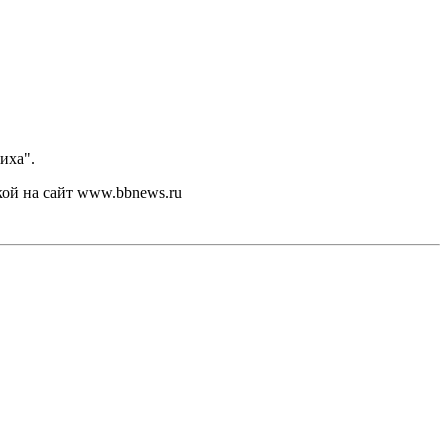
иха".
кой на сайт www.bbnews.ru