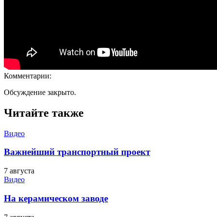
Комментарии:
Обсуждение закрыто.
Читайте также
Видео
Важнейший транспортный проект
7 августа
Видео
На керамическом заводе