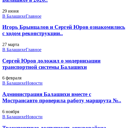
29 июня
В Балашихе
Главное
Игорь Брынцалов и Сергей Юров ознакомились
с ходом реконструкции..
27 марта
В Балашихе
Главное
Сергей Юров доложил о модернизации
транспортной системы Балашихи
6 февраля
В Балашихе
Новости
Администрация Балашихи вместе с
Мострансавто проверила работу маршрута №..
6 ноября
В Балашихе
Новости
Транспортную доступность микрорайона