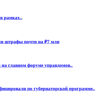
в рамках..
и штрафы почти на ₽7 млн
 на главном форуме управдомов..
фицировали по губернаторской программе..