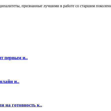
ципалитеты, признанные лучшими в работе со старшим поколен
т первым и..
нлайн и..
 на готовность к..