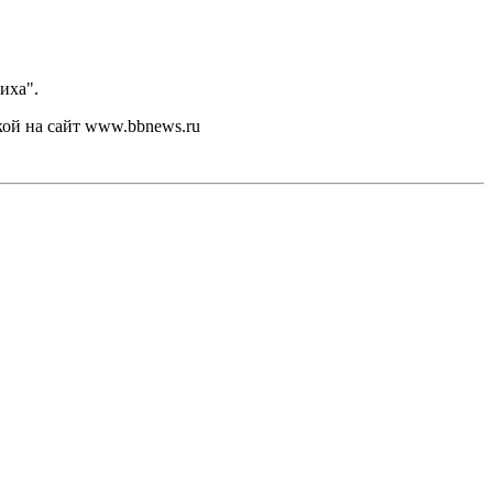
иха".
кой на сайт www.bbnews.ru