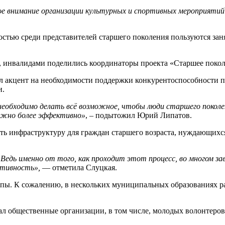
ое внимание организации культурных и спортивных мероприяти
стью среди представителей старшего поколения пользуются зан
инвалидами поделились координаторы проекта «Старшее поколе
л акцент на необходимости поддержки конкурентоспособности 
и.
, необходимо делать всё возможное, чтобы люди старшего поко
можно более эффективно»
, – подытожил Юрий Липатов.
ь инфраструктуру для граждан старшего возраста, нуждающихся
Ведь именно от того, как проходит этот процесс, во многом за
ктивность»,
— отметила Слуцкая.
мпы. К сожалению, в нескольких муниципальных образованиях раб
 общественные организации, в том числе, молодых волонтеров,