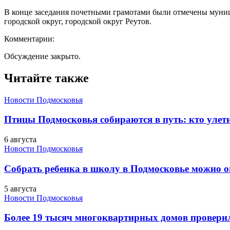
В конце заседания почетными грамотами были отмечены муни
городской округ, городской округ Реутов.
Комментарии:
Обсуждение закрыто.
Читайте также
Новости Подмосковья
Птицы Подмосковья собираются в путь: кто улети
6 августа
Новости Подмосковья
Собрать ребенка в школу в Подмосковье можно о
5 августа
Новости Подмосковья
Более 19 тысяч многоквартирных домов проверили