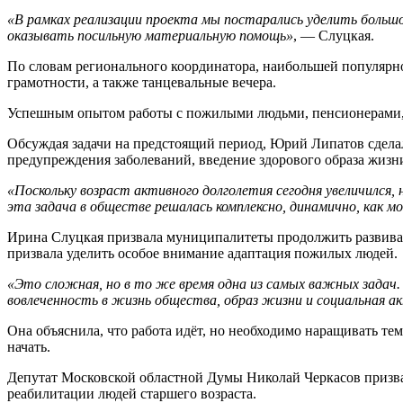
«В рамках реализации проекта мы постарались уделить больш
оказывать посильную материальную помощь»
, — Слуцкая.
По словам регионального координатора, наибольшей популярно
грамотности, а также танцевальные вечера.
Успешным опытом работы с пожилыми людьми, пенсионерами, 
Обсуждая задачи на предстоящий период, Юрий Липатов сдела
предупреждения заболеваний, введение здорового образа жизн
«Поскольку возраст активного долголетия сегодня увеличился
эта задача в обществе решалась комплексно, динамично, как 
Ирина Слуцкая призвала муниципалитеты продолжить развиват
призвала уделить особое внимание адаптация пожилых людей.
«Это сложная, но в то же время одна из самых важных задач. 
вовлеченность в жизнь общества, образ жизни и социальная а
Она объяснила, что работа идёт, но необходимо наращивать те
начать.
Депутат Московской областной Думы Николай Черкасов призвал
реабилитации людей старшего возраста.