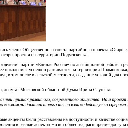
ись члены Общественного совета партийного проекта «Старшее
аторы проекта на территории Подмосковья.
 отделения партии «Единая Россия» по агитационной работе и р
е поколение» успешно развивается на территории Подмосковья,
уг, в том числе в сельской местности, создание условий для п
а, депутат Московской областной Думы Ирина Слуцкая.
лавный признак развитого, современного общества. Наш проект 
о возможно достичь только тесно взаимодействуя со сферами з
Особые акценты были расставлены на доступности и качестве соц
околения в разные аспекты жизни общества, расширение доступа