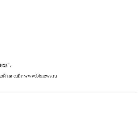
иха".
кой на сайт www.bbnews.ru