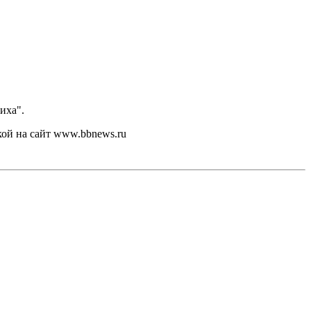
иха".
кой на сайт www.bbnews.ru