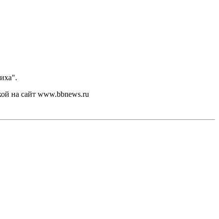
иха".
кой на сайт www.bbnews.ru