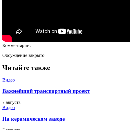
Комментарии:
Обсуждение закрыто.
Читайте также
Видео
Важнейший транспортный проект
7 августа
Видео
На керамическом заводе