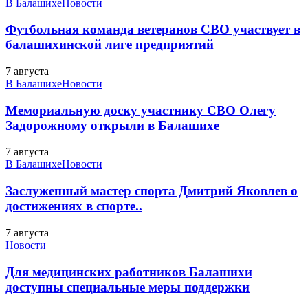
В Балашихе
Новости
Футбольная команда ветеранов СВО участвует в
балашихинской лиге предприятий
7 августа
В Балашихе
Новости
Мемориальную доску участнику СВО Олегу
Задорожному открыли в Балашихе
7 августа
В Балашихе
Новости
Заслуженный мастер спорта Дмитрий Яковлев о
достижениях в спорте..
7 августа
Новости
Для медицинских работников Балашихи
доступны специальные меры поддержки