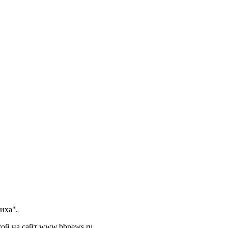
иха".
кой на сайт www.bbnews.ru