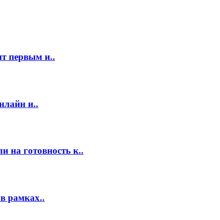
т первым и..
нлайн и..
 на готовность к..
в рамках..