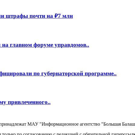
и штрафы почти на ₽7 млн
 на главном форуме управдомов..
фицировали по губернаторской программе..
му привлеченного..
, принадлежат МАУ "Информационное агентство "Большая Балаш
 только по согласованию с редакцией с обязательной гиперссыл