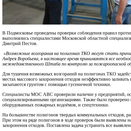
В Подмосковье проведены проверки соблюдения правил против
выполнялись специалистами Московской областной специализ
Дмитрий Пестов.
«Возможные возгорания на полигонах ТКО могут стать причи
Андрея Воробьева, в настоящее время принимаются все необх
межведомственного Штаба по контролю за пожароопасной о
Для тушения возможных возгораний на полигонах ТКО задейст
местах массового захоронения отходов неэффективно заливать 
засыпаются грунтом с помощью гусеничной техники.
Специалисты МОС АВС проверили наличие у предприятий, осу
специализированными организациями. Также было проверено н
оборудованных пожарных водоёмов, и спецтехники.
На большинстве полигонов твердых коммунальных отходов, ра
При этом на ряде полигонов в ходе проверок были выявлены на
захоронения отходов. Поставлена задача устранить все выявле