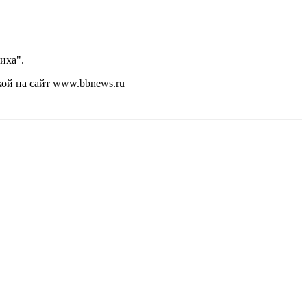
иха".
кой на сайт www.bbnews.ru