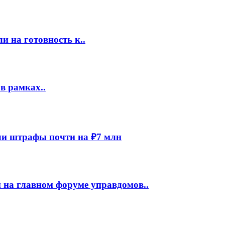
 на готовность к..
в рамках..
и штрафы почти на ₽7 млн
 на главном форуме управдомов..