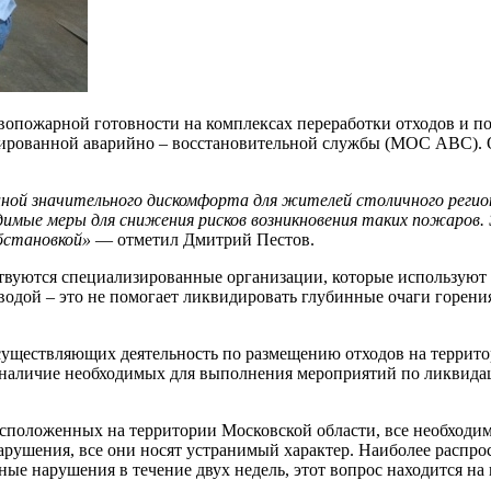
опожарной готовности на комплексах переработки отходов и по
ированной аварийно – восстановительной службы (МОС АВС). О
ной значительного дискомфорта для жителей столичного регио
одимые меры для снижения рисков возникновения таких пожаров
бстановкой»
— отметил Дмитрий Пестов.
вуются специализированные организации, которые используют д
водой – это не помогает ликвидировать глубинные очаги горени
ществляющих деятельность по размещению отходов на территор
аличие необходимых для выполнения мероприятий по ликвидации
сположенных на территории Московской области, все необходи
рушения, все они носят устранимый характер. Наиболее распрос
нные нарушения в течение двух недель, этот вопрос находится 