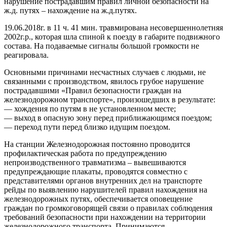
нарушение пострадавшим правил личной безопасности на
ж.д. путях – нахождение на ж.д.путях.
19.06.2018г. в 11 ч. 41 мин. травмирована несовершеннолетняя
2002г.р., которая шла спиной к поезду в габарите подвижного
состава. На подаваемые сигналы большой громкости не
реагировала.
Основными причинами несчастных случаев с людьми, не
связанными с производством, явилось грубое нарушение
пострадавшими «Правил безопасности граждан на
железнодорожном транспорте», произошедших в результате:
— хождения по путям в не установленном месте;
— выход в опасную зону перед приближающимся поездом;
— переход пути перед близко идущим поездом.
На станции Железнодорожная постоянно проводится
профилактическая работа по предупреждению
непроизводственного травматизма – вывешиваются
предупреждающие плакаты, проводятся совместно с
представителями органов внутренних дел на транспорте
рейды по выявлению нарушителей правил нахождения на
железнодорожных путях, обеспечивается оповещение
граждан по громкоговорящей связи о правилах соблюдения
требований безопасности при нахождении на территории
железнодорожного транспорта. Принимаются