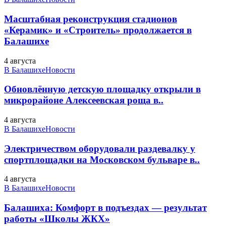
Масштабная реконструкция стадионов
«Керамик» и «Строитель» продолжается в
Балашихе
4 августа
В Балашихе
Новости
Обновлённую детскую площадку открыли в
микрорайоне Алексеевская роща в..
4 августа
В Балашихе
Новости
Электричеством оборудовали раздевалку у
спортплощадки на Московском бульваре в..
4 августа
В Балашихе
Новости
Балашиха: Комфорт в подъездах — результат
работы «Школы ЖКХ»