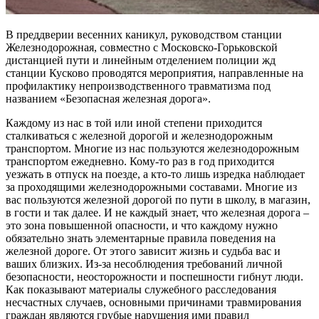
В преддверии весенних каникул, руководством станции
Железнодорожная, совместно с Московско-Горьковской
дистанцией пути и линейным отделением полиции жд
станции Кусково проводятся мероприятия, направленные на
профилактику непроизводственного травматизма под
названием «Безопасная железная дорога».
Каждому из нас в той или иной степени приходится
сталкиваться с железной дорогой и железнодорожным
транспортом. Многие из нас пользуются железнодорожным
транспортом ежедневно. Кому-то раз в год приходится
уезжать в отпуск на поезде, а кто-то лишь изредка наблюдает
за проходящими железнодорожными составами. Многие из
вас пользуются железной дорогой по пути в школу, в магазин,
в гости и так далее. И не каждый знает, что железная дорога –
это зона повышенной опасности, и что каждому нужно
обязательно знать элементарные правила поведения на
железной дороге. От этого зависит жизнь и судьба вас и
ваших близких. Из-за несоблюдения требований личной
безопасности, неосторожности и поспешности гибнут люди.
Как показывают материалы служебного расследования
несчастных случаев, основными причинами травмирования
граждан являются грубые нарушения ими правил