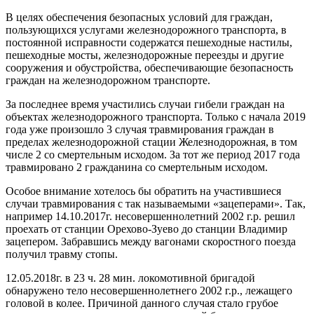
В целях обеспечения безопасных условий для граждан,
пользующихся услугами железнодорожного транспорта, в
постоянной исправности содержатся пешеходные настилы,
пешеходные мосты, железнодорожные переезды и другие
сооружения и обустройства, обеспечивающие безопасность
граждан на железнодорожном транспорте.
За последнее время участились случаи гибели граждан на
объектах железнодорожного транспорта. Только с начала 2019
года уже произошло 3 случая травмирования граждан в
пределах железнодорожной стации Железнодорожная, в том
числе 2 со смертельным исходом. За тот же период 2017 года
травмировано 2 гражданина со смертельным исходом.
Особое внимание хотелось бы обратить на участившиеся
случаи травмирования с так называемыми «зацеперами». Так,
например 14.10.2017г. несовершеннолетний 2002 г.р. решил
проехать от станции Орехово-Зуево до станции Владимир
зацепером. Забравшись между вагонами скоростного поезда
получил травму стопы.
12.05.2018г. в 23 ч. 28 мин. локомотивной бригадой
обнаружено тело несовершеннолетнего 2002 г.р., лежащего
головой в колее. Причиной данного случая стало грубое