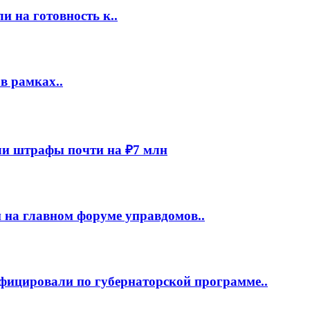
 на готовность к..
в рамках..
и штрафы почти на ₽7 млн
 на главном форуме управдомов..
фицировали по губернаторской программе..