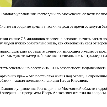
 Главного управления Росгвардии по Московской области полко
ие загородные дома и участки на долгое время останутся без пр
лении свыше 7,5 миллионов человек, в регионе насчитывается по
ву людей нужно обязательно знать, как обезопасить себя от во
диослушателям по защите дачного и загородного жилья от прест
тях, как муляжи камер наблюдения, специальные контроллеры н
егать советами, но обеспечить 100% безопасность недвижимости
артирных краж – это постановка жилья под охрану. Современны
ами»,- сказал полковник полиции Игорь Кирсанов.
Главного управления Росгвардии по Московской области подроб
В завершение программы Игорь Алексеевич ответил на вопросы 