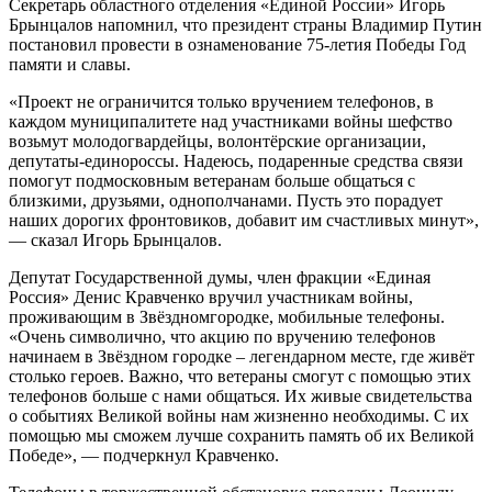
Секретарь областного отделения «Единой России»
Игорь
Брынцалов
напомнил, что президент страны Владимир Путин
постановил провести в ознамено
вание 75-летия Победы Год
памяти и славы.
«
Проект
не ограничится только вручением телефонов, в
каждом муниципалитете над участниками войны шефство
возьмут молодогвардейцы,
волонтёрские
организации,
депутаты-единороссы. Надеюсь, подаренные средства связи
помогут подмосковным ветеранам больше общаться с
близкими, друзьями, однополчанами. Пусть это порадует
наших дорогих фронтовиков, добавит им счастливых минут
»,
— сказал Игорь Брынцалов.
Депутат Государственной думы, член фракции «Единая
Россия»
Денис Кравченко
вручил участникам войны,
проживающим в
Звёздном
городке, мобильные телефоны.
«Очень символично, что акцию по вручению телефонов
начинаем в
Звёздном
г
ородке – легендарном месте, где
живёт
столько героев. Важно, что ветераны смогут с помощью этих
телефонов больше с нами общаться. Их живые свидетельства
о событиях
В
еликой войны нам жизненно необходимы. С их
помощью мы сможем лучше сохранить память об их
В
еликой
П
обеде», — подчеркнул Кравченко.