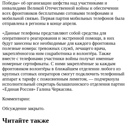
Победы» об организации шефства над участниками и
инвалидами Великой Отечественной войны и обеспечении
всех фронтовиков бесплатными сотовыми телефонами и
мобильной связью. Первая партия мобильных телефонов была
отправлена в регионы в конце апреля.
«
Данные телефоны представляют собой средства для
оперативного реагирования и экстренной помощи, в них
будут занесены все необходимые для каждого фронтовика
полезные номера: тревожных служб, лечащего врача,
закреплённого
за ним соцработника и
волонтёра
. Также
вместе с телефонами
участники
войны
получат именные
номерные сертификаты. С ними
закреплённые
за каждым
фронтовиком
волонтёры
в ближайшем отделении любого из
крупных сотовых операторов смогут подключить телефонный
аппарат к тарифу с пожизненным лимитом
, — подчеркнула
исполнительный секретарь балашихинского отделения партии
«Единая Россия» Галина Черкасова
.
Комментарии:
Обсуждение закрыто.
Читайте также