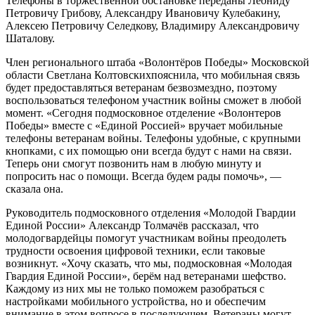
Телефоны в торжественной обстановке переданы Леониду
Петровичу Грибову, Александру Ивановичу Кулебакину,
Алексею Петровичу Селедкову, Владимиру Александровичу
Шаталову.
Член регионального штаба
«Волонтёров
Победы
» Московской
области
Светлана Колтовских
пояснила, что мобильная связь
будет предоставляться ветеранам безвозмездно, поэтому
воспользоваться телефоном участник войны сможет в любой
момент. «Сегодня подмосковное отделение «Волонтеров
Победы» вместе с «Единой Россией» вручает мобильные
телефоны ветеранам войны. Телефоны удобные, с крупными
кнопками, с их помощью они всегда будут с нами на связи.
Теперь они смогут позвонить нам в любую минуту и
попросить нас о помощи. Всегда будем рады помочь», —
сказала она.
Руководитель подмосковного отделения «Молодой Гвардии
Единой России»
Александр Толмачёв р
ассказал, что
молодогвардейцы помогут участникам войны преодолеть
трудности освоения цифровой техники, если таковые
возникнут. «Хочу сказать, что мы, подмосковная «Молодая
Гвардия Единой России»,
берём
над ветеранами шефство.
Каждому из них мы не только поможем разобраться с
настройками мобильного устройства, но и обеспечим
внимание в этом вопросе в последующем. Ветераны могут