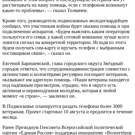
рассчитывать на нашу помощь, если с телефоном возникнут
какие-то проблемы», — сказал Толмачев.
Кроме того, руководитель подмосковных молодогвардейцев
сообщил, что участникам войны будет оказана помощь и при
подключении аппаратов. «Будем выяснять каким оператором
пользуется его семья, у какой сотовой компании лучше всего
ловится сигнал на конкретной территории. Исходя из этого
будем получать сим-карту и вручать телефон с выбранным
поставщиком связи», – сказал он.
Евгений Баришевский,
глава городского округа Звёздный
городок отметил, что сотрудники
администрации
совместно с
активистами и волонтёрами регулярно посещают ветеранов,
оказывают им адресную помощь. «Наши ветераны находятся
под надёжным присмотром, отрадно, что в округе есть
активная и неравнодушная молодёжь, которая в любой
момент «в строю», — заключил он.
В
Подмосковье планируется раздать телефоны более 3000
ветеранам. Проект стартовал 10 августа и продлится в течение
месяца.
Ранее Президиум Генсовета Всероссийской политической
партии «Единая Россия» поддержал инициативу «
Волонтёров