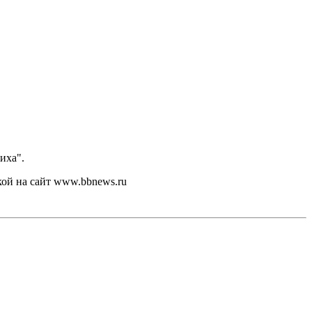
иха".
кой на сайт www.bbnews.ru