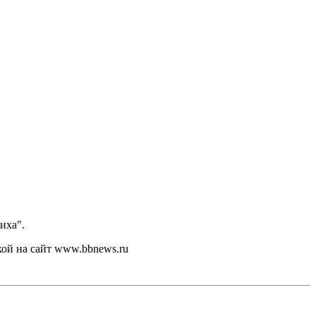
иха".
кой на сайт www.bbnews.ru