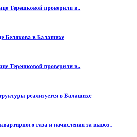
це Терешковой проверили в..
це Белякова в Балашихе
це Терешковой проверили в..
руктуры реализуется в Балашихе
квартирного газа и начисления за вывоз..