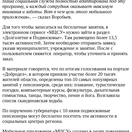
Наша социальная служба полностью адаптирована под эту
программу, и каждый сотрудник оказывает максимум
внимания и заботы. Вот в чем цель этого мобильного
приложения»
, — сказал Воробьев.
Для того чтобы записаться на бесплатные занятия, в
электронном сервисе «МЦСУ» нужно зайти в раздел
«Долголетие в Подмосковье». Там размещено более 13,5
тысяч активностей. Затем необходимо отправить заявку,
указав муниципалитет, учреждение и занятие. После с
пользователем свяжется оператор, чтобы уточнить и принять
заказ.
В материале говорится, что по итогам голосования на портале
«Добродел», в котором приняли участие более 20 тысяч
жителей области, определены топ-10 самых популярных
занятий у пенсионеров, среди них: плавание, туристические
поездки, компьютерные курсы, физкультура, дыхательная
гимнастика, танцы, творчество, пение и йога. Возглавила
список скандинавская ходьба.
По поручению губернатора с 10 июня подмосковные
пенсионеры могут бесплатно посетить эти активности в
социальных центрах региона.
Мобильное приложение «МЦСУ» создано в целях повышения