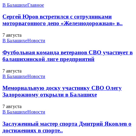
В Балашихе
Главное
Сергей Юров встретился с сотрудниками
моторвагонного депо «Железнодорожная» в..
7 августа
В Балашихе
Новости
Футбольная команда ветеранов СВО участвует в
балашихинской лиге предприятий
7 августа
В Балашихе
Новости
Мемориальную доску участнику СВО Олегу
Задорожному открыли в Балашихе
7 августа
В Балашихе
Новости
Заслуженный мастер спорта Дмитрий Яковлев о
достижениях в спорте..