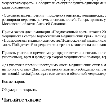
медсестра/медбрат». Победители смогут получить единовремен
здравоохранения.
«Основная задача премии – поддержка опытных медицинских с
расширили перечень на семь специальностей. Теперь принять 
Московской области Алексей Сапанюк.
Прием заявок для номинации «Подмосковный врач» начался 20
медицинская сестра/Подмосковный медицинский брат». Конку
«Подмосковная медицинская сестра/Подмосковный медицинский
задач. Победителей определит экспертная комиссия на основа
Принять участие в премии могут представители специальностей:
участковый), врач и фельдшер скорой медицинской помощи, тер
Для участия в премии необходимо иметь медицинский стаж в ме
на полную ставку. Для подачи заявки врачам необходимо напр
mz_momk1_sestra@mosreg.ru или лично в областной медколлед
Комментарии:
Обсуждение закрыто.
Читайте также