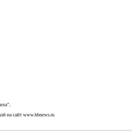
иха".
кой на сайт www.bbnews.ru