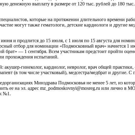
ную денежную выплату в размере от 120 тыс. рублей до 180 тыс
пециалистов, которые на протяжении длительного времени рабо
участие могут также гематологи, детские кардиологи и другие 
 июня и продлится до 15 июля, с 1 июля по 15 августа для но
рсный отбор для номинации «Подмосковный врач» начнется 1 и
 брат» — 1 сентября. Всем участникам предстоит пройти оцен
нии прохождения испытаний.
 акушер-гинеколог, кардиолог, невролог, врач общей практики, 
апевт (в том числе участковый), медсестра/медбрат и другие. 
дорганизациях Минздрава Подмосковья не менее 5 лет, из котор
авить ее на эл. адрес mz_podmoskovnyi@mosreg.ru или лично в 
ж №1.