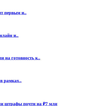
т первым и..
нлайн и..
 на готовность к..
в рамках..
и штрафы почти на ₽7 млн