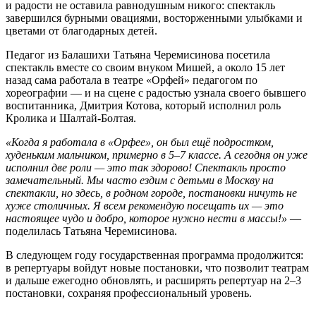
и радости не оставила равнодушным никого: спектакль
завершился бурными овациями, восторженными улыбками и
цветами от благодарных детей.
Педагог из Балашихи Татьяна Черемисинова посетила
спектакль вместе со своим внуком Мишей, а около 15 лет
назад сама работала в театре «Орфей» педагогом по
хореографии — и на сцене с радостью узнала своего бывшего
воспитанника, Дмитрия Котова, который исполнил роль
Кролика и Шалтай-Болтая.
«Когда я работала в «Орфее», он был ещё подростком,
худеньким мальчиком, примерно в 5–7 классе. А сегодня он уже
исполнил две роли — это так здорово! Спектакль просто
замечательный. Мы часто ездим с детьми в Москву на
спектакли, но здесь, в родном городе, постановки ничуть не
хуже столичных. Я всем рекомендую посещать их — это
настоящее чудо и добро, которое нужно нести в массы!»
—
поделилась Татьяна Черемисинова.
В следующем году государственная программа продолжится:
в репертуары войдут новые постановки, что позволит театрам
и дальше ежегодно обновлять, и расширять репертуар на 2–3
постановки, сохраняя профессиональный уровень.