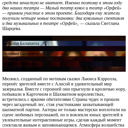
средств зачастую не хватает. Именно поэтому в этом году
два наших театра — Малый театр кукол и театр «Орфей»
— приняли участие в этом проекте. Благодаря ему жители
получили четыре новые постановки: два кукольных спектакля
и два музыкальных в театре «Орфей»,
— сказала Светлана
Шарцева.
Большая Балашиха
Большая Балашиха
Большая Балашиха
Большая Балашиха
Большая Балашиха
Большая Балашиха
Большая Балашиха
Мюзикл, созданный по мотивам сказки Льюиса Кэрролла,
перенёс зрителей вместе с Алисой в удивительный мир
зазеркалья. Вместе с героиней они прыгнули в кроличью нору,
побывали в Карточном и Шахматном королевствах,
встретились с яркими обитателями Страны чудес и прошли
через загадочный лес, став участниками захватывающей
шахматной партии. Актеры не только мастерски воплотили на
сцене любимых персонажей, но и вовлекли юных зрителей в
увлекательные интерактивные игры, сделав каждый момент
спектакля живым и запоминающимся. Атмосфера волшебства