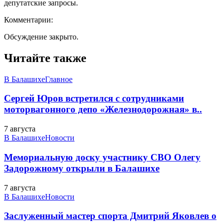
депутатские запросы.
Комментарии:
Обсуждение закрыто.
Читайте также
В Балашихе
Главное
Сергей Юров встретился с сотрудниками
моторвагонного депо «Железнодорожная» в..
7 августа
В Балашихе
Новости
Мемориальную доску участнику СВО Олегу
Задорожному открыли в Балашихе
7 августа
В Балашихе
Новости
Заслуженный мастер спорта Дмитрий Яковлев о