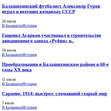
Балашихинский футболист Александр Гуров
играл в ведущих командах СССР
26 июля
В Балашихе
История
Гавриил Агарков участвовал в строительстве
авиационного завода «Рубин» в..
18 июля
В Балашихе
История
Преобразования в Балашихинском районе в 60-е
годы XX века
11 июля
В Балашихе
История
Сараево, 1914: выстрел, сломавший старый мир
7 июля
В Балашихе
История