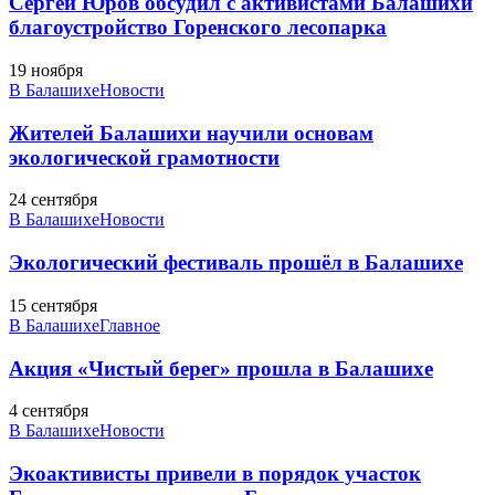
Сергей Юров обсудил с активистами Балашихи
благоустройство Горенского лесопарка
19 ноября
В Балашихе
Новости
Жителей Балашихи научили основам
экологической грамотности
24 сентября
В Балашихе
Новости
Экологический фестиваль прошёл в Балашихе
15 сентября
В Балашихе
Главное
Акция «Чистый берег» прошла в Балашихе
4 сентября
В Балашихе
Новости
Экоактивисты привели в порядок участок